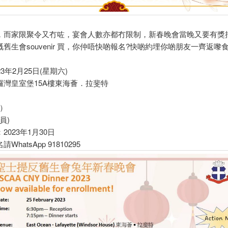
，而家限聚令又冇咗，宴會人數亦都冇限制，新春晚會當晚又要有獎
舊生會souvenir 買，你仲唔快啲報名?快啲約埋你啲朋友一齊返嚟
3年2月25日(星期六)
鑼灣皇室堡15A樓東海薈．拉斐特
員）
員)
2023年1月30日
WhatsApp 91810295