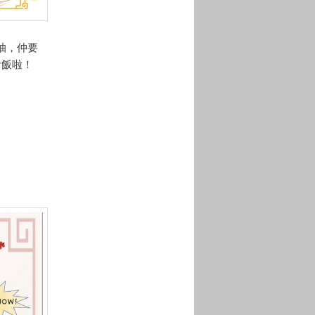
抽，仲要
食飯啦！