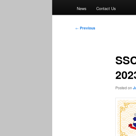
News
Contact Us
Post
←
Previous
navigation
SSC
202
Posted on
J