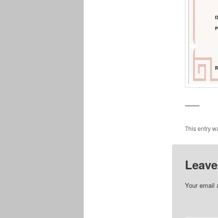
——
This entry w
Leave
Your email 