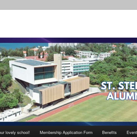
ur lovely school!
Membership Application Form
Benefits
Event