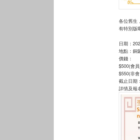
各位舊生
有特別版嘅
日期：202
地點：銅
價錢：
$500(會
$550(非會
截止日期：
詳情及報名請